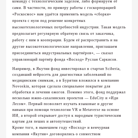
команду с технологическим заделом, либо формируем её
сами. В частности, по примеру работы с госкорпорацией
«Роскосмос» нам удаётся применять модель «сборки»
проекта с нуля под решение конкретных
высокотехнологичных потребностей индустрии. Такая модель
предполагает регулярную обратную связь от заказчика,
работу с ним в кооперации. Будем её распространять и на
другие высокотехнологические направления, приглашаем
присоединяться индустриальных партнёров», — сказал
управляющий партнёр фонда «Восход» Руслан Саркисов.
Например, в Якутии фонд инвестировал в стартап Sciberia,
создавший нейросеть для диагностики заболеваний по
медицинским снимкам, а в Бурятии вложился в компанию
Novoskin, которая сделала специальное покрытие для
обработки и лечения ожогов. Помимо этого, фонд поддержал
несколько южно-сахалинских проектов — EduCity и «Иди
Лесом». Первый позволяет изучать языковые и другие
навыки при помощи технологии VR и Metaverse на основе
ИИ, а второй открывает доступ к народным туристическим
картам для пеших и автопутешествий.
Кроме того, в нынешнем году «Восход» и венчурная
компания «Якутия» договорились о совместном