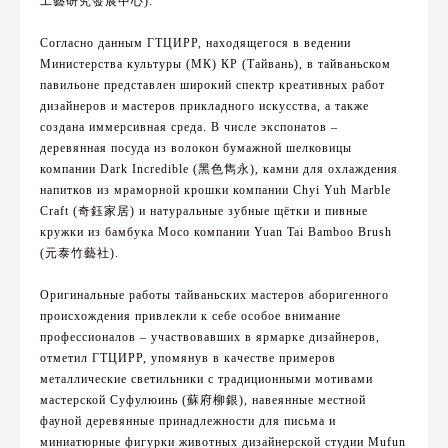
工藝研究發展中心).
Согласно данным ГТЦИРР, находящегося в ведении
Министерства культуры (МК) КР (Тайвань), в тайваньском
павильоне представлен широкий спектр креативных работ
дизайнеров и мастеров прикладного искусства, а также
создана иммерсивная среда. В числе экспонатов –
деревянная посуда из волокон бумажной шелковицы
компании Dark Incredible (黑色雋永), камни для охлаждения
напитков из мраморной крошки компании Chyi Yuh Marble
Craft (奇鈺家居) и натуральные зубные щётки и пивные
кружки из бамбука Мосо компании Yuan Tai Bamboo Brush
(元泰竹藝社).
Оригинальные работы тайваньских мастеров аборигенного
происхождения привлекли к себе особое внимание
профессионалов – участвовавших в ярмарке дизайнеров,
отметил ГТЦИРР, упомянув в качестве примеров
металлические светильники с традиционными мотивами
мастерской Суфулюинь (蘇府柳銀), навеянные местной
фауной деревянные принадлежности для письма и
миниатюрные фигурки животных дизайнерской студии Mufun