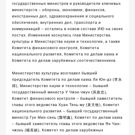
государственных министров и р
уководители ключевых
министерств – обороны, экономики, финансов,
иностранных дел, здравоохранения и социального
обеспечения, внутренних дел, транспорта и
коммуникаций – остались в новом составе ИЮ на своих
постах.
Изменения коснулись глав Министерства
культуры и Министерства науки и технологии, а также
Комитета финансового контроля, Комитета
национального развития, Комитета по делам хакка и
Комитета по делам зарубежных соотечественников.
Министерство культуры возглавил бывший
председатель Комитета по делам хакка Ли Юн-дэ (
李永
得
),
Министерство науки и технологии – бывший
государственный министр У Чжэн-чжун (
吳政忠
),
Комитет финансового контроля –
бывший заместитель
главы этого ведомства
Хуан Тянь-му (
黃天牧
)
, Комитет
национального развития – бывший государственный
министр
Гун Мин-синь (
龔明鑫
)
, Комитет по делам хакка
–
б
ывший заместитель главы этого ведомства
Ян Чан-
чжэнь (
楊長鎮
),
Комитет по делам зарубежных