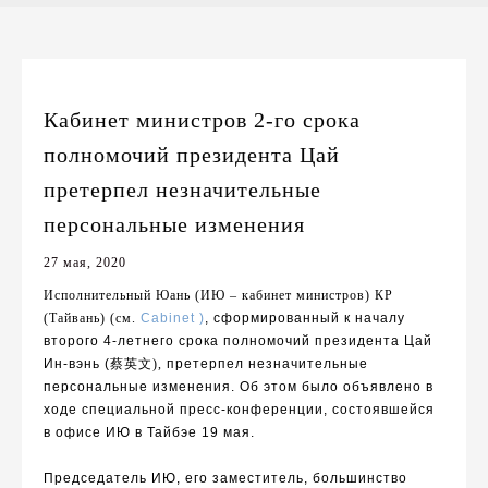
Кабинет министров 2-го срока
полномочий президента Цай
претерпел незначительные
персональные изменения
27 мая, 2020
Исполнительный Юань (ИЮ – кабинет министров) КР
(Тайвань) (см.
Cabinet
)
, сформированный к началу
второго 4-летнего срока полномочий президента Цай
Ин-вэнь
(
蔡英文
),
пр
етерпел
незначительны
е
персональны
е
изменения.
Об этом было объявлено в
ходе специальной
пресс-конференции, состоявшейся
в офисе ИЮ в Тайбэе 19 мая
.
Председатель ИЮ, его заместитель, большинство