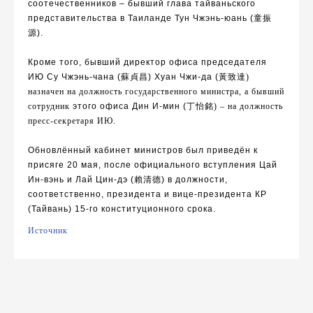
соотечественников –
бывший глава тайваньского
представительства в Таиланде
Тун Чжэнь-юань (
童振
源
).
Кроме того, бывший директор
офиса
председателя
ИЮ Су Чжэнь-чана (
蘇貞昌
) Хуан Чжи-да (
黃致達
)
назначен на должность государственного министра, а бывший
сотрудник
этого офиса Дин И-мин
(
丁怡銘
) – на должность
пресс-секретаря ИЮ.
Обновлённый кабинет министров был приведён к
присяге 20 мая, после официального вступления
Цай
Ин-вэнь
и
Лай Цин-дэ
(
賴清德
) в должности,
соответственно, президента и вице-президента КР
(Тайвань) 15-го конституционного срока.
Источник
Навигация
по