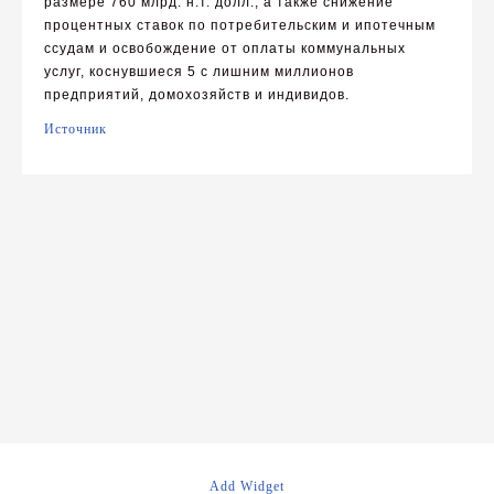
размере 760 млрд. н.т. долл., а также снижение
процентных ставок по потребительским и ипотечным
ссудам и освобождение от оплаты коммунальных
услуг, коснувшиеся 5 с лишним миллионов
предприятий, домохозяйств и индивидов.
Источник
Навигация
по
записям
Add Widget