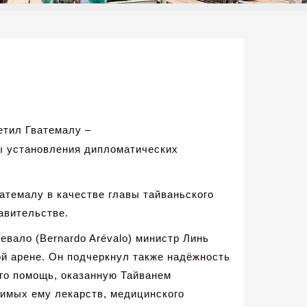
етил Гватемалу –
ы установления дипломатических
ватемалу в качестве главы тайваньского
авительстве.
евало (Bernardo Arévalo) министр Линь
й арене. Он подчеркнул также надёжность
ого помощь, оказанную Тайванем
димых ему лекарств, медицинского