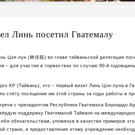
ел Линь посетил Гватемалу
нь Цзя-лун (
林佳龍
) во главе тайваньской делегации пос
я – для участия в торжествах по случаю 90-й годовщин
ел КР (Тайвань), это – первый визит Линь Цзя-луна в Г
по счёту посещение им этой страны за годы работы в пр
стречи с президентом Республики Гватемала Бернардо Ар
твёрдую поддержку Гватемалой Тайваня на международно
 себя обязательствам, упомянув в качестве примеров эт
той стране, и предоставление этому учреждению необхо