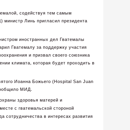
темалой, содействуя тем самым
德
) министр Линь пригласил президента
инистром иностранных дел Гватемалы
дарил Гватемалу за поддержку участия
оохранения и призвал своего союзника
нии климата, которая будет проходить в
того Иоанна Божьего (Hospital San Juan
сообщило МИД.
 охраны здоровья матерей и
месте с гватемальской стороной
а сотрудничества в интересах развития