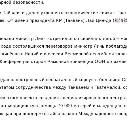
арной безопасности.
 Тайваня и далее укреплять экономические связи с Гва
. От имени президента КР (Тайвань) Лай Цин-дэ (
賴清
ревало министр Линь встретился со своим коллегой – м
В ходе состоявшихся переговоров министр Линь поблаго
единённых Наций и в сессии Всемирной ассамблеи здрав
 Конференции сторон Рамочной конвенции ООН об измене
едавно построенный неонатальный корпус в больнице Свя
льтатом сотрудничества между Тайванем и Гватемалой, 
ии этого проекта создания специализированного центра
ает медицинскую помощь 70 000 матерей и младенцев, в
ующая при поддержке тайваньского Международного фонд