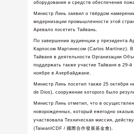
оборудования и средств обеспечения пож
Министр Линь заявил о твёрдом намерении
модернизации промышленности этой страны
Аревало посетить Тайвань.
По завершении аудиенции у президента А
Карлосом Мартинесом (Carlos Martínez). 
Тайваня в деятельности Организации Объ
поддержать также участие Тайваня в 29-й
ноябре в Азербайджане.
Министр Линь посетил также 25 октября н
de Dios), сооружение которого было резу
Министр Линь отметил, что в осуществлен
новорожденных, который ежегодно оказыв
участвовала Техническая миссия, действ
(TaiwanICDF /
國際合作發展基金會
).