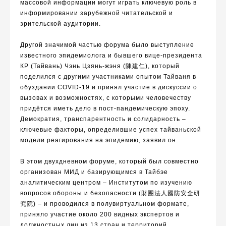
массовой информации
могут играть ключевую роль в
информировании зарубежной читательской и
зрительской аудитории.
Другой значимой частью форума было выступление
известного эпидемиолога и
бывш
его
в
ице-президент
а
КР (Тайвань)
Чэнь Цзянь-жэн
я
(
陳建仁
),
который
поделился с другими участниками опытом Тайваня в
обуздании
COVID-19
и принял участие в дискуссии о
вызовах и возможностях, с которыми человечеству
придётся иметь дело в пост-пандемическую эпоху.
Демократия, транспарентность и солидарность –
ключевые факторы, определившие успех тайваньской
модели реагирования на эпидемию, заявил он.
В э
то
м
двухдневн
ом
форум
е
, который был
совместно
организован
М
ИД
и
базирующимся в Тайбэе
аналитическим центром –
Институтом по изучению
вопросов обороны и безопасности (
財團法人國防安全研
究院
) – и проводи
лся
в полувиртуальном формате,
принял
о
участие
около 200
видны
х
эксперт
ов
и
должностны
х
лиц
из 13 стран
и территорий.