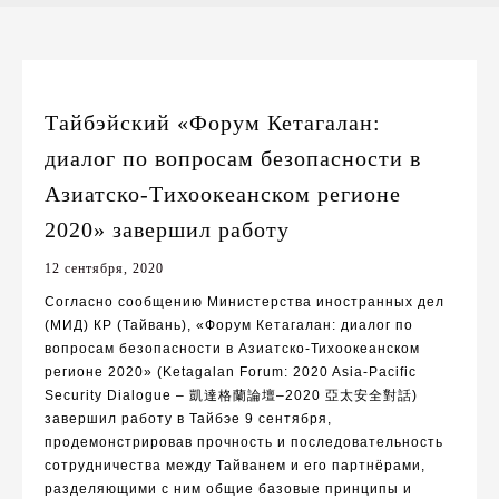
Тайбэйский «Форум Кетагалан:
диалог по вопросам безопасности в
Азиатско-Тихоокеанском регионе
2020» завершил работу
12 сентября, 2020
Согласно сообщению Министерства иностранных дел
(МИД) КР (Тайвань),
«
Ф
орум Кетагалан: диалог по
вопросам безопасности в Азиатско-Тихоокеанском
регионе
2020
»
(Ketagalan Forum: 2020 Asia-Pacific
Security Dialogue
–
凱達格蘭論壇–
2020
亞太安全對話
)
завершил работу
в Тайбэе
9
сентября
,
п
родемонстрировав прочность и последовательность
сотруднич
ества между Тайванем и его
партнёрами,
разделяющими с
ним
общие базовые принципы и