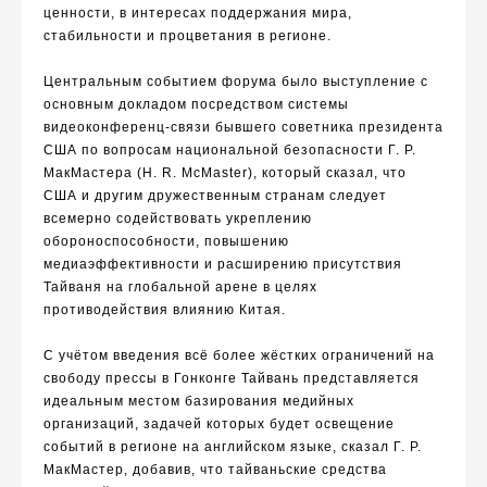
ценности, в
интересах поддержания
мира,
стабильности и процветания в регионе.
Центральным событием форума было выступление
с
основным докладом посредством
системы
видеоконференц-связи
бывш
его
советник
а
президента
США по вопросам национальной безопасности Г. Р.
МакМастер
а
(
H. R. McMaster
),
который сказал, что
США и другим дружественным странам
следует
всемерно содействовать укреплению
обороноспособности,
повышению
медиаэффективности и расширению присутствия
Тайваня на глобальной арене в целях
противодействия влиянию Китая.
С учётом введения всё более жёстких ограничений на
свободу прессы в Гонконге Тайвань представляется
идеальн
ым местом
базирования медийн
ых
организаци
й
, задачей котор
ых будет освещение
событий в регионе на английском языке,
сказал
Г. Р.
МакМастер, добавив, что тайваньские средства