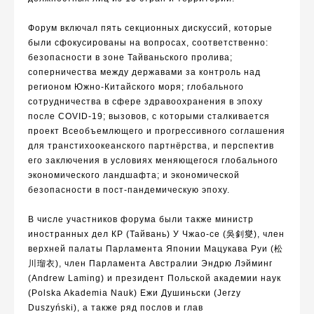
Форум включал пять секционных дискуссий, которые
были сфокусированы на вопросах, соответственно:
безопасности в зоне Тайваньского пролива;
соперничества
между державами
за контроль над
регионом Южно-Китайского моря; глобального
сотрудничества в сфере здравоохранения в эпоху
после
COVID-19;
вызовов, с которыми сталкивается
проект Всеобъемлющего и прогрессивного соглашения
для транстихоокеанского партнёрства, и перспектив
его заключения в условиях меняющегося глобального
экономического ландшафта; и экономической
безопасности в пост-пандемическую эпоху.
В числе участников форума были также
министр
иностранных дел КР (Тайвань)
У Чжао-се (
吳釗燮
)
,
член
верхней палаты Парламента Японии Мацукава Руи (
松
川瑠衣
), член Парламента Австралии Эндрю Лэйминг
(
Andrew Laming
)
и
президент Польской академии наук
(
Polska Akademia Nauk)
Ежи Душиньски (Jerzy
Duszyński)
,
а также ряд послов и глав