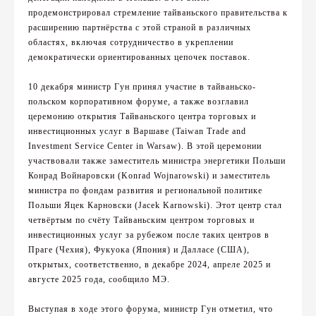
продемонстрировал стремление тайваньского правительства к
расширению партнёрства с этой страной в различных
областях, включая сотрудничество в укреплении
демократически ориентированных цепочек поставок.
10 декабря министр Гун принял участие в тайваньско-
польском корпоративном форуме, а также возглавил
церемонию открытия Тайваньского центра торговых и
инвестиционных услуг в Варшаве (Taiwan Trade and
Investment Service Center in Warsaw). В этой церемонии
участвовали также заместитель министра энергетики Польши
Конрад Войнаровски (Konrad Wojnarowski) и заместитель
министра по фондам развития и региональной политике
Польши Яцек Карновски (Jacek Karnowski). Этот центр стал
четвёртым по счёту Тайваньским центром торговых и
инвестиционных услуг за рубежом после таких центров в
Праге (Чехия), Фукуока (Япония) и Далласе (США),
открытых, соответственно, в декабре 2024, апреле 2025 и
августе 2025 года, сообщило МЭ.
Выступая в ходе этого форума, министр Гун отметил, что