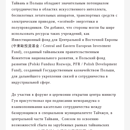
Тайвань и Польша обладают значительным потенциалом
сотрудничества в областях искусственного интеллекта,
беспилотных летательных аппаратов, транспортных средств с
электрическим приводом, «зелёной» энергетики и
полупроводников. Он добавил, что стороны могли бы шире
использовать ресурсы таких учреждений, как
Инвестиционный фонд для Центральной и Восточной Европы
(中東歐投資基金 / Central and Eastern European Investment
Fund), созданный тайваньским правительственным
Комитетом национального развития, и Польский фонд
развития (Polski Fundusz Rozwoju, PFR / Polish Development
Fund), созданный Государственным казначейством Польши,
для дальнейшего укрепления связей и сотрудничества в
индустриальной сфере.
До участия в форуме и церемонии открытия центра министр
Гун присутствовал при подписании меморандума о
взаимопонимании касательно сотрудничества между
базирующимся в специальном муниципалитете Тайчжун, в
центральной части Тайваня, Союзом по освоению
возможностей сбыта на зарубежных рынках тайваньских