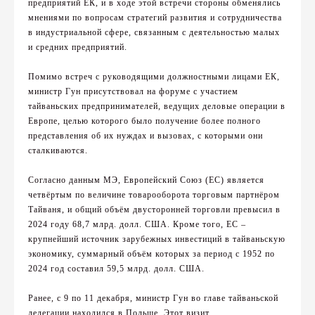
предприятий ЕК, и в ходе этой встречи стороны обменялись
мнениями по вопросам стратегий развития и сотрудничества
в индустриальной сфере, связанным с деятельностью малых
и средних предприятий.
Помимо встреч с руководящими должностными лицами ЕК,
министр Гун присутствовал на форуме с участием
тайваньских предпринимателей, ведущих деловые операции в
Европе, целью которого было получение более полного
представления об их нуждах и вызовах, с которыми они
сталкиваются.
Согласно данным МЭ, Европейский Союз (ЕС) является
четвёртым по величине товарооборота торговым партнёром
Тайваня, и общий объём двусторонней торговли превысил в
2024 году 68,7 млрд. долл. США. Кроме того, ЕС –
крупнейший источник зарубежных инвестиций в тайваньскую
экономику, суммарный объём которых за период с 1952 по
2024 год составил 59,5 млрд. долл. США.
Ранее, с 9 по 11 декабря, министр Гун во главе тайваньской
делегации находился в Польше. Этот визит