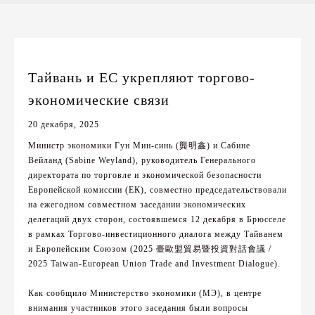
Тайвань и ЕС укрепляют торгово-
экономические связи
20 декабря, 2025
Министр экономики Гун Мин-синь (龔明鑫) и Сабине
Вейланд (Sabine Weyland), руководитель Генерального
директората по торговле и экономической безопасности
Европейской комиссии (ЕК), совместно председательствовали
на ежегодном совместном заседании экономических
делегаций двух сторон, состоявшемся 12 декабря в Брюсселе
в рамках Торгово-инвестиционного диалога между Тайванем
и Европейским Союзом (2025 臺歐盟貿易暨投資對話會議 /
2025 Taiwan-European Union Trade and Investment Dialogue).
Как сообщило Министерство экономики (МЭ), в центре
внимания участников этого заседания были вопросы