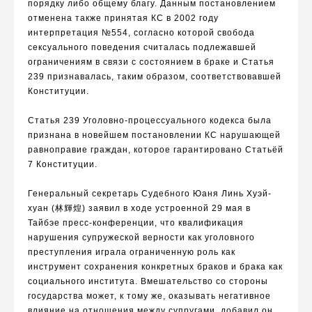
порядку либо общему благу. Данным постановлением
отменена также принятая КС в 2002 году
интерпретация №554, согласно которой свобода
сексуального поведения считалась подлежавшей
ограничениям в связи с состоянием в браке и Статья
239 признавалась, таким образом, соответствовавшей
Конституции.
Статья 239 Уголовно-процессуального кодекса была
признана в новейшем постановлении КС нарушающей
равноправие граждан, которое гарантировано Статьёй
7 Конституции.
Генеральный секретарь Судебного Юаня Линь Хуэй-
хуан (
林輝煌
) заявил в ходе устроенной 29 мая в
Тайбэе пресс-конференции, что квалификация
нарушения супружеской верности как уголовного
преступления играла ограниченную роль как
инструмент сохранения конкретных браков и брака как
социального института. Вмешательство со стороны
государства может, к тому же, оказывать негативное
влияние на отношения между супругами, добавил он.