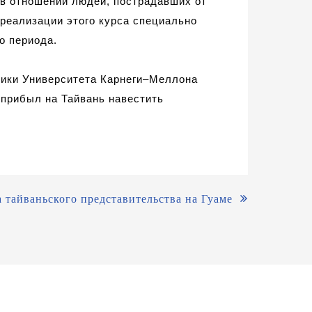
 в отношении людей, пострадавших от
реализации
этого курса специально
о периода.
тики Университета Карнеги–Меллона
а прибыл на Тайвань навестить
 тайваньского представительства на Гуаме