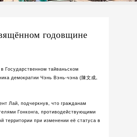
свящённом годовщине
 в Государственном тайваньском
ника демократии Чэнь Вэнь-чэна (
陳文成
,
ент Лай,
подчеркнув,
что гражданам
елями Гонконга, противодейств
ующими
й территории при изменении её статуса в