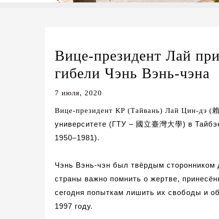
Вице-президент Лай пр
гибели Чэнь Вэнь-чэна
7 июля, 2020
Вице-президент КР (Тайвань) Лай Цин-дэ (
университете (
ГТУ –
國立臺灣大學
) в Тайб
1950–1981)
.
Чэнь Вэнь-чэн был твёрдым сторонником д
страны важно помнить о жертве, принесён
сегодня попыткам
лишить их свободы и об
1997 году.