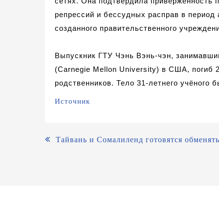
сетях. Она подтвердила приверженность 
репрессий и бессудных расправ в период 
созданного правительственного учрежден
Выпускник ГТУ
Чэнь Вэнь-чэн
, занимавш
(
Carnegie Mellon University
) в США, погиб 
родственников.
Т
ело
31-летнего учёного
б
Источник
Навигация
Тайвань и Сомалиленд готовятся обменять
по
записям