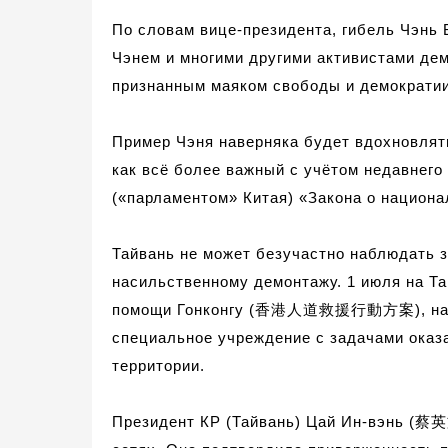
По словам вице-президента, гибель Чэнь
Чэнем и многими другими активистами де
признанным маяком свободы и демократии 
Пример Чэня наверняка будет вдохновля
как всё более важный с учётом недавнег
(«парламентом» Китая)
«Закона о национа
Тайвань не может безучастно наблюдать з
насильственному демонтажу
.
1
июля на Та
помощи Гонконгу (
香港人道救援行動方案
), н
специальн
ое учреждение с задачами
оказ
территории.
Президент КР (Тайвань) Цай Ин-вэнь (
蔡英