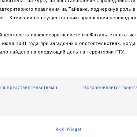
правительства курсу на восстановление справедливости
авторитарного правления на Тайване,
подчеркнув роль в
ия – Комиссии по осуществлению
правосудия переходног
ий должность
профессор
а
-ассистент
а
Факультета статис
2 июля 1981 года при загадочных обстоятельствах, когд
ыло найдено на следующий день на территории ГТУ
.
ся представительствами
Возобновляется работа
Add Widget