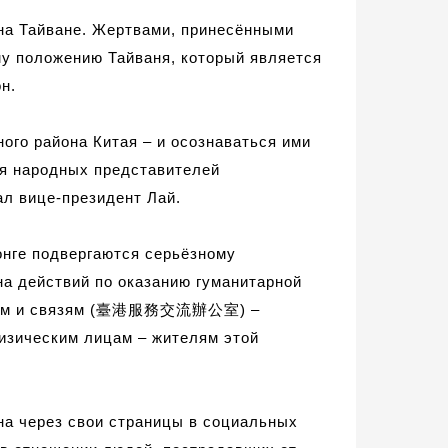
на Тайване.
Жертв
ами
, принесённы
ми
му положению Тайваня,
который
явля
ет
ся
н.
ого района Китая – и осознаваться ими
ия народных представителей
ал вице-президент Лай
.
онге
подвергаются серьёзному
а действий по оказанию гуманитарной
м и связям (
臺港
服務交流辦公室
) –
изическим лицам – жителям этой
эна
через свои страницы в социальных