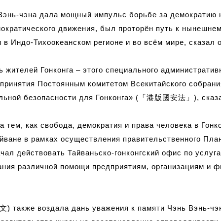
 Вэнь-чэна дала мощный импульс борьбе за демократию 
мократического движения,
был
про
тор
ё
н путь к нынешне
в Индо-Тихоокеанском регионе и во всём мире, сказал о
ть жителей
Гонконга –
этого специального административн
о принятия Постоянным комитетом Всекитайского собран
льной безопасности для Гонконга» (
「港版國安法」
),
сказ
а тем, как свобода, демократия и права человека в Гонк
йване в рамках осуществления правительственного План
ачал действовать Тайваньско-гонконгский офис по услуга
ания различной помощи предприятиям, организациям и ф
文
)
также воздала дань уважения к памяти
Чэнь Вэнь-ч